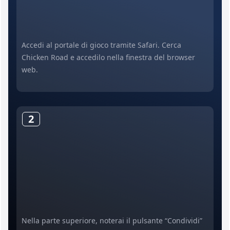
BetOnRed presenta proposte dedicate alla modalità
di gioco Chicken Road?
Sì, il casinò può periodicamente avviare tornei a premi attivi sulle slot
machine e i crash game presenti nel catalogo.
Recommended articles
Chicken Road su Spinmama:
Strategie Complete per
Giocare, Dominare e Ritirare i