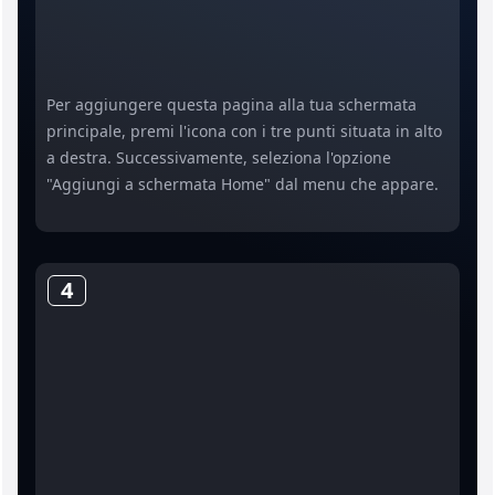
frequentemente, al massimo ogni tre mosse del pollo.
Ricerca di successi straordinari con abilità affermata?
Affronta la sfida Hardcore, impiegando scommesse
elevate per ottenere i moltiplicatori più alti.
Nel complesso, suggerisco un metodo bilanciato variando
la somma scommessa e l’intervallo di incasso mentre
acquisisci dimestichezza con il gioco.
Riflessioni finali
Giocare a Chicken Road su BetOnRed rappresenta un'opzione
eccellente per i giocatori italiani. Oltre alla regolarità della
piattaforma, l'elemento che mi ha colpito di più è la ricchezza
di offerte promozionali. Queste incrementano concretamente
il valore di ogni sessione di gioco, mantenendo
l'intrattenimento sempre stimolante e arricchito da una sana
dose di competizione.