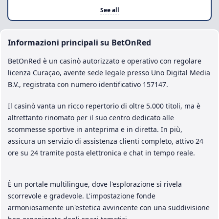
See all
Informazioni principali su BetOnRed
BetOnRed è un casinò autorizzato e operativo con regolare
licenza Curaçao, avente sede legale presso Uno Digital Media
B.V., registrata con numero identificativo 157147.
Il casinò vanta un ricco repertorio di oltre 5.000 titoli, ma è
altrettanto rinomato per il suo centro dedicato alle
scommesse sportive in anteprima e in diretta. In più,
assicura un servizio di assistenza clienti completo, attivo 24
ore su 24 tramite posta elettronica e chat in tempo reale.
È un portale multilingue, dove l'esplorazione si rivela
scorrevole e gradevole. L'impostazione fonde
armoniosamente un'estetica avvincente con una suddivisione