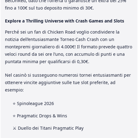
🎯 ComboBoost attribuisce un moltiplicatore fino a 1,5
sulle scommesse multiple con almeno 4 eventi e quota
minima di 1,30.
Punta su BetOnRed per divertirti con Chicken Road.
Per iniziare, accedi al tuo account sul sito, quindi dalla tua
area riservata basterà premere il pulsante “Deposita”
presente nel menu. Successivamente, dovrai specificare
l’importo da aggiungere e il sistema di pagamento che
preferisci.
I prelievi su BetOnRed sono a costo zero e generalmente
istantanei. Le opzioni di pagamento includono:
Bonifici bancari
Carte Visa/Mastercard