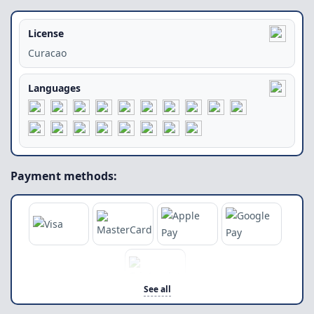
License
Curacao
Languages
Payment methods:
See all