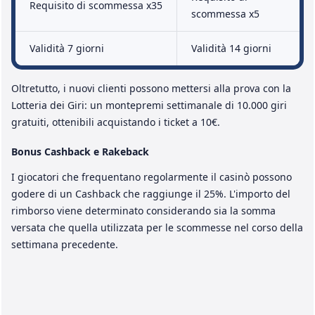
Perché sei un fan di Chicken Road voglio condividere la
notizia dell’entusiasmante Torneo Cash Crash con un
montepremi giornaliero di 4.000€! Il formato prevede quattro
veloci round da sei ore l’uno, con accumulo di punti e una
puntata minima per qualificarsi di 0,30€.
Nel casinò si susseguono numerosi tornei entusiasmanti per
ottenere vincite aggiuntive sulle tue slot preferite, ad
esempio:
⭐ Spinoleague 2026
⭐ Pragmatic Drops & Wins
⚔️ Duello dei Titani Pragmatic Play
⭐ Scommesse Selvagge Playson
Sotto il cielo stellato di settembre, si accende la magia su
ogni rotellina slot.