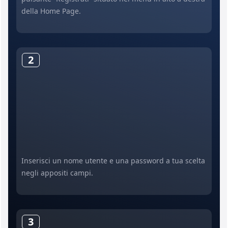
Inserisci un nome utente e una password a tua scelta
negli appositi campi.
3
Compila integralmente il modulo digitale, inserendo
tutte le informazioni personali richieste dalla
piattaforma del casinò.
4
Conferma il processo e in pochi attimi la tua